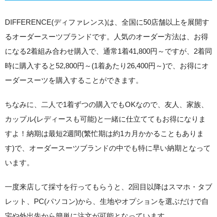
DIFFERENCE(ディファレンス)は、全国に50店舗以上を展開す
るオーダースーツブランドです。
人気のオーダー方法は、お得
になる2着組み合わせ購入
で、通常1着41,800円～ですが、2着同
時に購入すると52,800円～(1着あたり26,400円～)で、お得にオ
ーダースーツを購入することができます。
ちなみに、
二人で1着ずつの購入でもOK
なので、友人、家族、
カップル(レディースも可能)と一緒に仕立ててもお得になりま
すよ！
納期は最短2週間
(繁忙期は約1カ月かかることもありま
す)で、オーダースーツブランドの中でも特に早い納期となって
います。
一度来店して採寸を行ってもらうと、
2回目以降はスマホ・タブ
レット、PC(パソコン)から、生地やオプションを選ぶだけで自
宅や外出先から簡単に注文が可能
となっています。