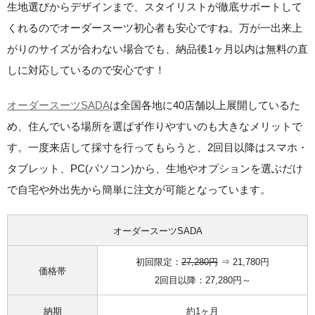
生地選びからデザインまで、スタイリストが徹底サポートして
くれるのでオーダースーツ初心者も安心ですね。万が一出来上
がりのサイズが合わない場合でも、
納品後1ヶ月以内は無料の直
しに対応
しているので安心です！
オーダースーツSADA
は全国各地に40店舗以上展開しているた
め、住んでいる場所を選ばず作りやすいのも大きなメリットで
す。一度来店して採寸を行ってもらうと、
2回目以降はスマホ・
タブレット、PC(パソコン)から、生地やオプションを選ぶだけ
で自宅や外出先から簡単に注文が可能
となっています。
オーダースーツSADA
初回限定：
27,280円
⇒ 21,780円
価格帯
2回目以降：27,280円～
納期
約1ヶ月