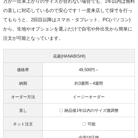
万が一出来上がりのサイズが合わない場合でも、
1年以内は無料
の直しに対応
しているので安心です！一度来店して採寸を行っ
てもらうと、
2回目以降はスマホ・タブレット、PC(パソコン)
から、生地やオプションを選ぶだけで自宅や外出先から簡単に
注文が可能
となっています。
花菱(HANABISHI)
価格帯
49,500円～
納期
約3週間～4週間
オーダー方法
イージーオーダー
直し
〇 納品後1年以内のサイズ微調整
ネット注文
〇 可能
全国18店舗