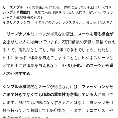
リーズナブル
：2万円前後から作れる。 体型に合っていればよい人向き
シンプル＆機能的
： 無地でも好印象を与えたい人向き。防シワ、ウォッ
シャブル生地採用のものも
イタリアクラシコ
： イタリアのクラシックスタイル。おしゃれな人向き
「
なスーツが得意なお店は、
リーズナブル
スーツを着る機会が
。2万円前後の安価な価格で買え
あまりない人には向いています
るので、消耗品としても手軽に利用できるでしょう。ただし、
相手に安っぽい印象を与えてしまうことも。ビジネスシーンな
どで相手に好印象を与えるなら、
4～5万円以上のスーツから選
。
ぶのがおすすめ
なスーツが得意なお店は、
シンプル＆機能的
ファッションがそ
に向いて
こまで好きでなくても印象の重要性を意識している人
います。無地でも地味になりすぎることはなく、白シャツを何
枚も持っていて着回しても好印象を与えます。ミニマリストや