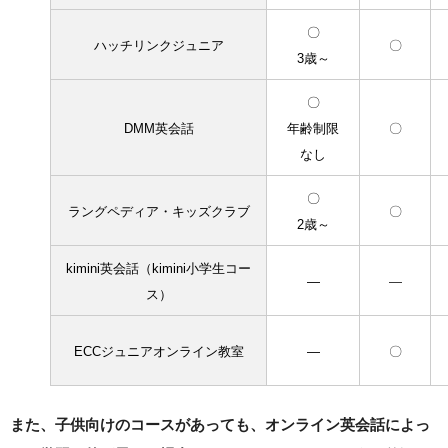
〇
ハッチリンクジュニア
〇
3歳～
〇
DMM英会話
年齢制限
〇
なし
〇
ラングペディア・キッズクラブ
〇
2歳～
kimini英会話（kimini小学生コー
―
―
ス）
ECCジュニアオンライン教室
―
〇
また、子供向けのコースがあっても、オンライン英会話によっ