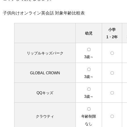
子供向けオンライン英会話 対象年齢比較表
小学
幼児
1・2年
〇
リップルキッズパーク
〇
3歳～
〇
GLOBAL CROWN
〇
3歳～
〇
QQキッズ
〇
3歳～
〇
クラウティ
年齢制限
〇
なし