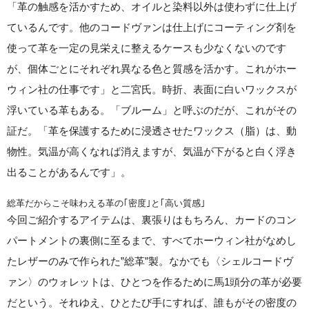
「革の触感を活かすため、オイルと染料以外は使わずに仕上げ
ているんです。他のコードヴァンは仕上げにコーティング剤を
使って革を一定の見栄えに整えるケースも少なくないのです
が、個体ごとにそれぞれ異なる色と質感を活かす。これがホー
ウィン社の仕事です」と二宮氏。時折、表面に白いワックスが
浮いている革もある。「ブルーム」と呼ぶのだが、これがその
証だ。「革を保護するために浸透させたワックス（脂）は、動
物性。気温が高くなれば消えますが、気温が下がると白く浮き
出ることがあるんです」。
総革だからこそ味わえる革の｢密度｣と｢高い質感｣
今回ご紹介するアイテムは、裏張りはもちろん、カードのコン
パートメントの裏側に至るまで、すべてホーウィン社がなめし
たレザーのみで作られた”総革”製。なかでも〈シェルコードヴ
ァン〉のウォレットは、ひとつを作るために馬1頭分の革が必要
だという。それゆえ、ひとたび手にすれば、誰もがその密度の