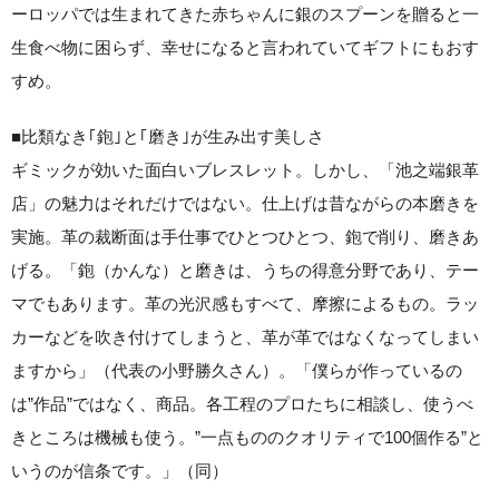
ーロッパでは生まれてきた赤ちゃんに銀のスプーンを贈ると一
生食べ物に困らず、幸せになると言われていてギフトにもおす
すめ。
■比類なき｢鉋｣と｢磨き｣が生み出す美しさ
ギミックが効いた面白いブレスレット。しかし、「池之端銀革
店」の魅力はそれだけではない。仕上げは昔ながらの本磨きを
実施。革の裁断面は手仕事でひとつひとつ、鉋で削り、磨きあ
げる。「鉋（かんな）と磨きは、うちの得意分野であり、テー
マでもあります。革の光沢感もすべて、摩擦によるもの。ラッ
カーなどを吹き付けてしまうと、革が革ではなくなってしまい
ますから」（代表の小野勝久さん）。「僕らが作っているの
は”作品”ではなく、商品。各工程のプロたちに相談し、使うべ
きところは機械も使う。”一点もののクオリティで100個作る”と
いうのが信条です。」（同）