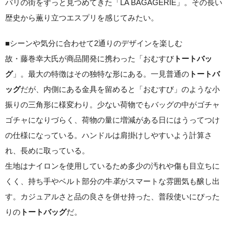
パリの街をずっと見つめてきた「LA BAGAGERIE」。その長い
歴史から薫り立つエスプリを感じてみたい。
■シーンや気分に合わせて2通りのデザインを楽しむ
故・藤巻幸大氏が商品開発に携わった「おむすび
トートバッ
」。最大の特徴はその独特な形にある。一見普通の
グ
トートバ
だが、内側にある金具を留めると「おむすび」のような小
ッグ
振りの三角形に様変わり。少ない荷物でもバッグの中がゴチャ
ゴチャになりづらく、荷物の量に増減がある日にはうってつけ
の仕様になっている。ハンドルは肩掛けしやすいよう計算さ
れ、長めに取っている。
生地はナイロンを使用しているため多少の汚れや傷も目立ちに
くく、持ち手やベルト部分の牛
革
がスマートな雰囲気も醸し出
す。カジュアルさと品の良さを併せ持った、普段使いにぴった
りの
だ。
トートバッグ