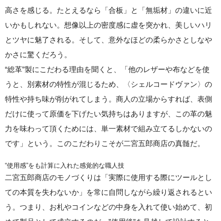
高さを感じる。たとえるなら「合板」と「無垢材」の違いに近
いかもしれない。想像以上の密度感に虚を突かれ、美しいハリ
とツヤに魅了される。そして、意外なほどの柔らかさとしなや
かさに驚くだろう。
“総革”製にこだわる理由を聞くと、「他のレザーや布などを使
うと、別素材の特性が混じるため、〈シェルコードヴァン〉の
特性や持ち味が削がれてしまう。商人の立場からすれば、表側
だけに使って原価を下げたい気持ちはありますが、この革の魅
力を味わって頂くためには、単一素材で組み立てるしかないの
です」という。このこだわりこそが二宮五郎商店の真髄だ。
“使用感”をも計算に入れた感覚的な職人技
二宮五郎商店のモノづくりは「実際に使用する際にツールとし
ての本質を失わないか」を常に自問しながら繰り返されるとい
う。つまり、お札やコインなどの中身を入れて使い始めて、初