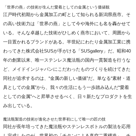
「世界の燕」の技術が生んだ愛着としての金属という価値観
江戸時代初期から金属加工の町として知られる新潟県燕市。そ
の高い技術力は「世界の燕」として今や海外にも名を轟かせて
いる。そんな卓越した技術がひしめく燕市において、周囲から
一目置かれるブランドがある。半世紀にわたり金属加工業に携
わってきた株式会社SUSが手がける「SUSgallery」だ。昭和40
年の創業以来、唯一ステンレス魔法瓶の国内一貫製造を行うな
ど、メイドインジャパンにこだわったものづくりを続けてきた
同社が追求するのは、“金属の新しい価値”だ。単なる“素材・道
具としての金属”から、我々の生活にもう一歩踏み込んだ“愛着
としての金属”へと昇華させるべく、日々新たなプロダクトを生
み出している。
魔法瓶製造の技術が進化させた世界初にして唯一の匠の技
同社が長年培ってきた魔法瓶やステンレスボトルの製法を応用
し完成したのが、世界初の「チタンによる真空二重構造」。チ