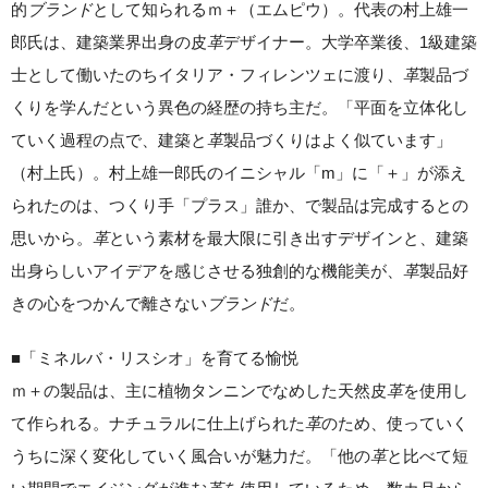
的
ブランド
として知られるｍ＋（エムピウ）。代表の村上雄一
郎氏は、建築業界出身の皮
革
デザイナー。大学卒業後、1級建築
士として働いたのちイタリア・フィレンツェに渡り、
革
製品づ
くりを学んだという異色の経歴の持ち主だ。「平面を立体化し
ていく過程の点で、建築と
革
製品づくりはよく似ています」
（村上氏）。村上雄一郎氏のイニシャル「m」に「＋」が添え
られたのは、つくり手「プラス」誰か、で製品は完成するとの
思いから。
革
という素材を最大限に引き出すデザインと、建築
出身らしいアイデアを感じさせる独創的な機能美が、
革
製品好
きの心をつかんで離さない
ブランド
だ。
■「ミネルバ・リスシオ」を育てる愉悦
ｍ＋の製品は、主に植物タンニンでなめした天然皮
革
を使用し
て作られる。ナチュラルに仕上げられた
革
のため、使っていく
うちに深く変化していく風合いが魅力だ。「他の
革
と比べて短