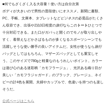
■何でもざくざく入る大容量！使い方は自分次第
ボディが大きいので男性の普段使いにオススメ。新聞に書類、
PC、手帳、文庫本、タブレットなど
ビジネス
の必需品がたくさ
ん収容でき、出張や2泊3日程度の
旅行
ならこの
ひとつで
トート
十分対応できる。また口がガバっと開くのでモノが取り出しや
すく、着替えなどかさばるものが多くなるスポーツシーンでも
活躍しそうな使い勝手の良いアイテムだ。女性が使うなら
旅行
バッグとしてはもちろん、マザーズバッグとしても重宝しそ
う。このサイズで780gと軽量なのもうれしいポイント。カラー
は遊び心のある迷彩柄「カモフラージュ」、光沢ある織り目が
美しい「カモフラジャガード」のブラック、グレージュ、ネイ
ビーの計4色を展開。夫婦やカップルで、色違いを持つのも楽し
そうだ。
公式ページはこちら