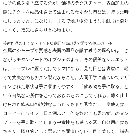
にその色を引き立てるのが、独特のテクスチャー。表面加工の
際にチタンを結晶化させて生まれるわずかな凹凸は、持った時
にしっとりと手になじむ。まるで焼き物のような手触りは滑り
にくく、指先にさらりと心地よい。
芸術作品のようなソリッドな意匠至高の器で愛でる極上の一杯
金属のシャープな質感と表面の凹凸が醸す独特の風合いは、さ
ながらモダンアートのオブジェのよう。その優美なシルエット
は、テーブルに置くだけでサマになる。見た目とは裏腹に、軽
くて丈夫なのもチタン製だからこそ。人間工学に基づいてデザ
インされた形状は手に収まりやすく、「飲み物を手に取る」と
いう何気ない所作をとっておきのものにしてくれる。薄く仕上
げられた飲み口の絶妙な口当たりもまた秀逸だ。一度使えば、
コーヒーにワイン、日本酒…と、何を飲むにも思わずこのタン
ブラーを手に取ってしまう中毒性をも感じる器。自分用にはも
ちろん、贈り物として選んでも間違いない。目に美しく、指先