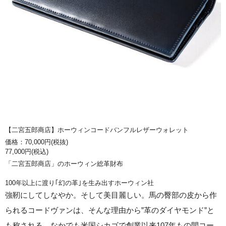
【二宮五郎商店】ホーウィンコードバンフルレザーウォレット
価格：70,000円(税抜)
77,000円(税込)
「二宮五郎商店」のホーウィン総革財布
100年以上に渡り｢幻の革｣を生み出すホーウィン社
強靭にしてしなやか。そして美目麗しい。馬の臀部の皮から作
られるコードヴァンは、そんな理由から”革のダイヤモンド”と
も称される。なかでも米国シカゴで創業以来107年もの間コー