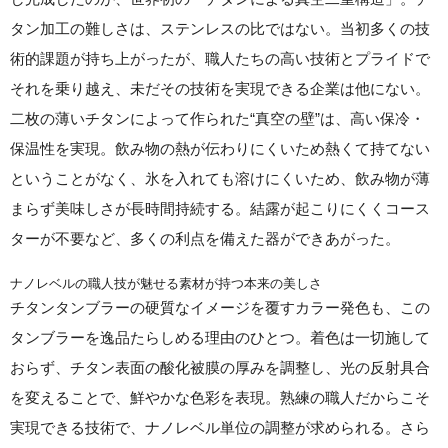
タン加工の難しさは、ステンレスの比ではない。当初多くの技
術的課題が持ち上がったが、職人たちの高い技術とプライドで
それを乗り越え、未だその技術を実現できる企業は他にない。
二枚の薄いチタンによって作られた“真空の壁”は、高い保冷・
保温性を実現。飲み物の熱が伝わりにくいため熱くて持てない
ということがなく、氷を入れても溶けにくいため、飲み物が薄
まらず美味しさが長時間持続する。結露が起こりにくくコース
ターが不要など、多くの利点を備えた器ができあがった。
ナノレベルの職人技が魅せる素材が持つ本来の美しさ
チタンタンブラーの硬質なイメージを覆すカラー発色も、この
タンブラーを逸品たらしめる理由のひとつ。着色は一切施して
おらず、チタン表面の酸化被膜の厚みを調整し、光の反射具合
を変えることで、鮮やかな色彩を表現。熟練の職人だからこそ
実現できる技術で、ナノレベル単位の調整が求められる。さら