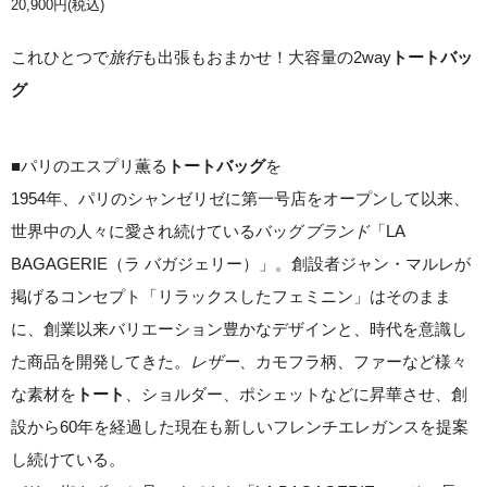
20,900円(税込)
これひとつで
旅行
も出張もおまかせ！大容量の2way
トートバッ
グ
■パリのエスプリ薫る
を
トートバッグ
1954年、パリのシャンゼリゼに第一号店をオープンして以来、
世界中の人々に愛され続けているバッグ
ブランド
「LA
BAGAGERIE（ラ バガジェリー）」。創設者ジャン・マルレが
掲げるコンセプト「リラックスしたフェミニン」はそのまま
に、創業以来バリエーション豊かなデザインと、時代を意識し
た商品を開発してきた。
レザー
、カモフラ柄、ファーなど様々
な素材を
、ショルダー、ポシェットなどに昇華させ、創
トート
設から60年を経過した現在も新しいフレンチエレガンスを提案
し続けている。