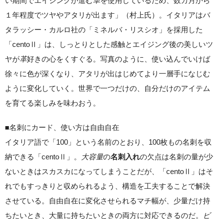
い期間でエイジングが進む
革
を使用しているため、数カ月から
１年程度でツヤやアタリが出ます」（村上氏）。イタリアはバ
タラッシー・カルロ社の「ミネルバ・リスシオ」を採用した
「centoⅡ」は、しっとりとした感触とエイジング後の美しいツ
ヤが
革
好きの心をくすぐる。写真のように、使い込んでいけば
徐々に色が深くなり、アタリが出はじめてより一層手になじむ
ように変化していく。世界で一つだけの、自分だけのアイテム
を育てる楽しみを味わおう。
■名刺にカード、使い方は自由自在
イタリア語で「100」という名前のとおり、100枚もの名刺を収
納できる「centoⅡ」。
大容量
の
の欠点は名刺の量が少
名刺入れ
ないときはスカスカになってしまうことだが、「centoⅡ」はそ
れでもすっきりと収められるよう、構造を工夫することで解決
させている。自由自在に変化させられるマチ幅が、少量だけ持
ちたいとき、大量に持ちたいときの両方に対応できるのだ。
ビ