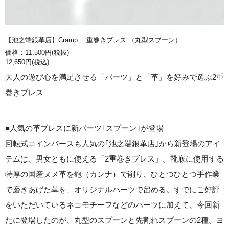
【池之端銀革店】Cramp 二重巻きブレス （丸型スプーン）
価格：11,500円(税抜)
12,650円(税込)
大人の遊び心を満足させる「パーツ」と「革」を好みで選ぶ2重
巻きブレス
■人気の革ブレスに新パーツ｢スプーン｣が登場
回転式コインパースも人気の｢池之端銀革店｣から新登場のアイ
テムは、男女ともに使える「2重巻きブレス」。靴底に使用する
特厚の国産ヌメ革を鉋（カンナ）で削り、ひとつひとつ手作業
で磨きあげた革を、オリジナルパーツで留める。すでにご好評
をいただいているネコモチーフなどのパーツに加えて、今回新
たに登場したのが、丸型のスプーンと先割れスプーンの2種。ヨ