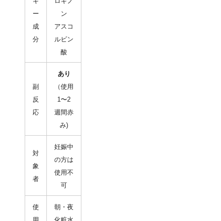
キ
ロキノ
ー
ン
成
アスコ
分
ルビン
酸
あり
副
（使用
反
1〜2
応
週間赤
み)
妊娠中
対
の方は
象
使用不
者
可
使
朝・夜
用
化粧水