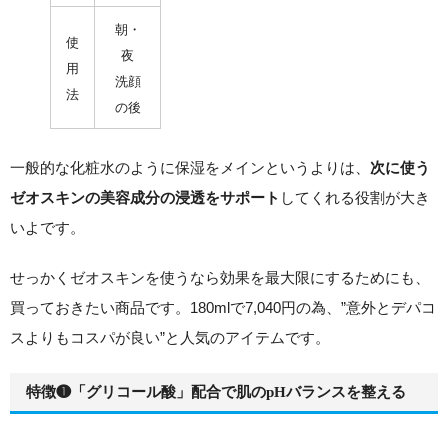
朝・
使
夜
用
洗顔
法
の後
一般的な化粧水のように保湿をメインというよりは、
次に使う
してくれる役割が大き
ゼオスキンの美容成分の浸透をサポート
いよです。
せっかくゼオスキンを使うなら効果を最大限にするためにも、
買っておきたい商品です。
180mlで7,040円の為、”意外とデパコ
スよりもコスパが良い”と人気のアイテムです。
特徴❶「グリコール酸」配合で肌のpHバランスを整える