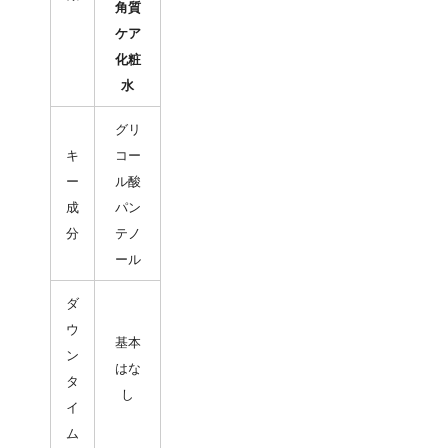
角質
ケア
化粧
水
グリ
キ
コー
ー
ル酸
成
パン
分
テノ
ール
ダ
ウ
基本
ン
はな
タ
し
イ
ム