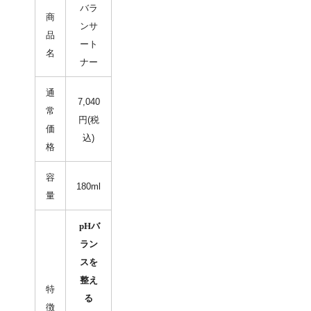
バラ
商
ンサ
品
ート
名
ナー
通
7,040
常
円(税
価
込)
格
容
180ml
量
pHバ
ラン
スを
整え
特
る
徴