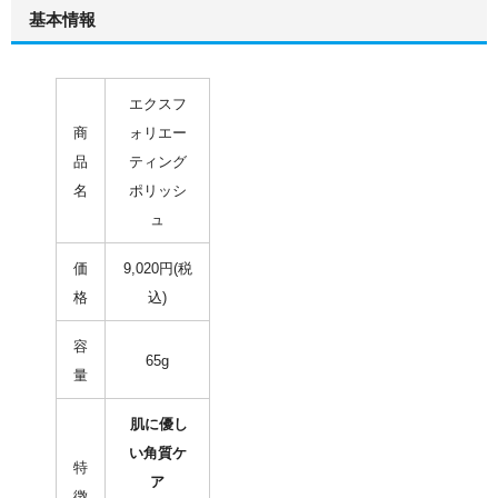
基本情報
エクスフ
商
ォリエー
品
ティング
名
ポリッシ
ュ
価
9,020円(税
格
込)
容
65g
量
肌に優し
い角質ケ
特
ア
徴