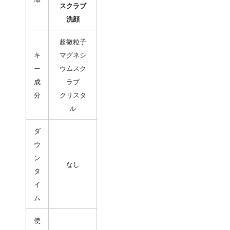
スクラブ
洗顔
超微粒子
キ
マグネシ
ー
ウムスク
成
ラブ
分
クリスタ
ル
ダ
ウ
ン
なし
タ
イ
ム
使