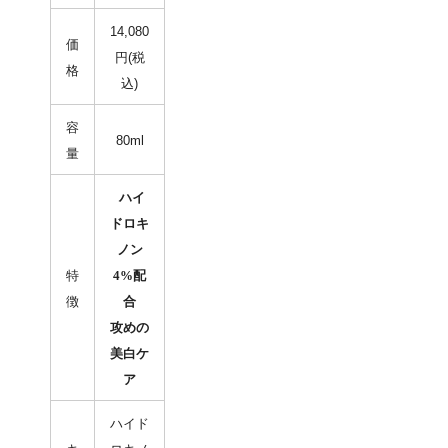
14,080
価
円(税
格
込)
容
80ml
量
ハイ
ドロキ
ノン
特
4%配
徴
合
攻めの
美白ケ
ア
ハイド