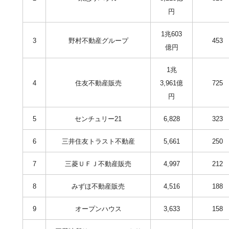
円
1兆603
3
野村不動産グループ
453
億円
1兆
4
住友不動産販売
3,961億
725
円
5
センチュリー21
6,828
323
6
三井住友トラスト不動産
5,661
250
7
三菱ＵＦＪ不動産販売
4,997
212
8
みずほ不動産販売
4,516
188
9
オープンハウス
3,633
158