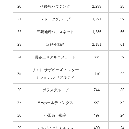
20
伊藤忠ハウジング
1,299
28
21
スターツグループ
1,291
59
22
三菱地所ハウスネット
1,286
56
23
近鉄不動産
1,181
61
24
長谷工リアルエステート
884
39
リスト サザビーズ インター
25
857
44
ナショナル リアルティ
26
ポラスグループ
744
35
27
MEホールディングス
634
34
28
小田急不動産
497
24
29
メルディアリアルティ
490
24