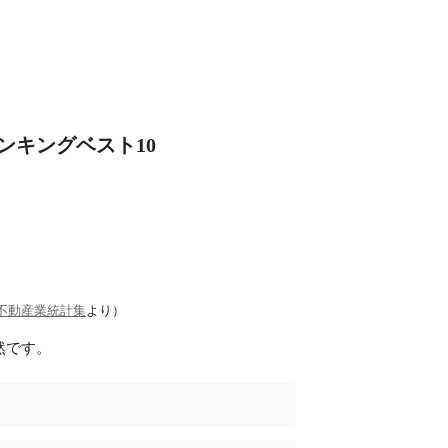
ンキングベスト10
3不動産業統計集
より）
然です。