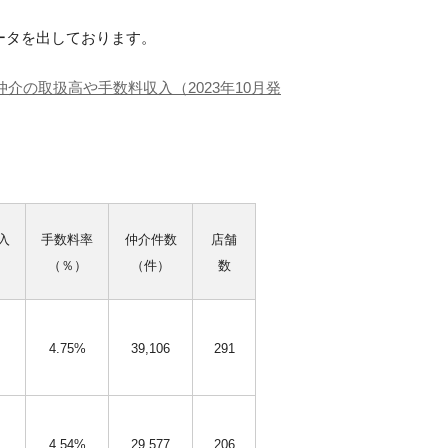
ータを出しております。
産仲介の取扱高や手数料収入（2023年10月発
入
手数料率
仲介件数
店舗
）
（％）
（件）
数
4.75%
39,106
291
4.54%
29,577
206