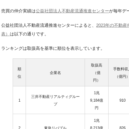
売買の仲介実績は
公益社団法人不動産流通推進センター
が毎年デ
公益社団法人不動産流通推進センターによると、
2023年の不動
表）
は以下の通りです。
ランキングは取扱高を基準に順位を表示しています。
取扱高
順
手数料収
企業名
（億
位
（億円
円）
1兆
三井不動産リアルティグルー
1
9,184億
910
プ
円
1兆
2
東急リバブル
8,213億
826