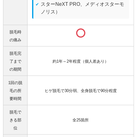
スターNeXT PRO、メディオスターモ
ノリス）
脱毛時
の痛み
脱毛完
了まで
約1年～2年程度（個人差あり）
の期間
1回の脱
毛の所
ヒゲ脱毛で30分弱、全身脱毛で90分程度
要時間
脱毛で
きる部
全25箇所
位