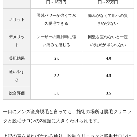
円～18万円
円～22万円
照射パワーが強くて永
痛みがなくて肌への負
メリット
久脱毛できる
担が少ない
デメリッ
レーザーの照射時に強
回数を重ねないと一定
ト
い痛みを感じる
の効果が得られない
美肌効果
2.0
4.0
通いやす
3.5
4.5
さ
総合評価
5.0
3.5
一口にメンズ全身脱毛と言っても、施術の場所は脱毛クリニッ
クと脱毛サロンの2種類に大きくわけられます。
上記の表を見ればわかる通り、
脱毛クリニックと脱毛サロンは