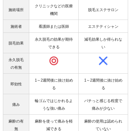
クリニックなどの医療
施術場所
脱毛エステサロン
機関
施術者
看護師または医師
エステティシャン
永久脱毛の効果が期待
減毛効果しか得られな
脱毛効果
できる
い
永久脱毛
の有無
1～2週間後に抜け始め
1～2週間後に抜け始め
即効性
る
る
輪ゴムではじかれるよ
パチっと感じる程度で
痛み
うな強い痛み
痛みが少ない
麻酔の有
麻酔を使って痛みを軽
麻酔の使用は認められ
無
減できる
ていない