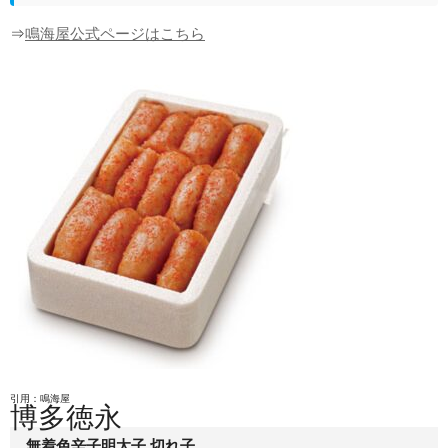
⇒
鳴海屋公式ページはこちら
引用：鳴海屋
博多徳永
無着色辛子明太子 切れ子