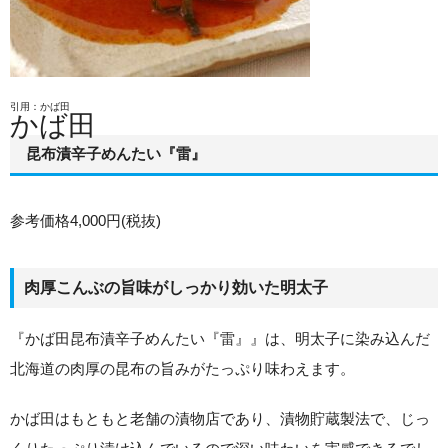
引用：かば田
かば田
昆布漬辛子めんたい『雷』
参考価格4,000円(税抜)
肉厚こんぶの旨味がしっかり効いた明太子
『かば田昆布漬辛子めんたい『雷』』は、明太子に染み込んだ
北海道の肉厚の昆布の旨みがたっぷり味わえます。
かば田はもともと老舗の漬物店であり、漬物貯蔵製法で、じっ