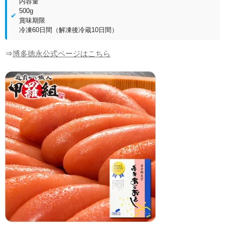
内容量
500g
賞味期限
冷凍60日間（解凍後冷蔵10日間）
⇒
博多徳永公式ページはこちら