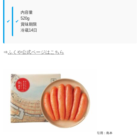
内容量
520g
賞味期限
冷蔵14日
⇒
ふくや公式ページはこちら
引用：島本